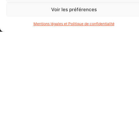
Support
Services
Voir les préférences
Mentions légales et Politique de confidentialité
Entretien Multima
pour vehicules
enz
Voir plus
AP AUTO
Vous souhaitez entretenir
un véhicules ?