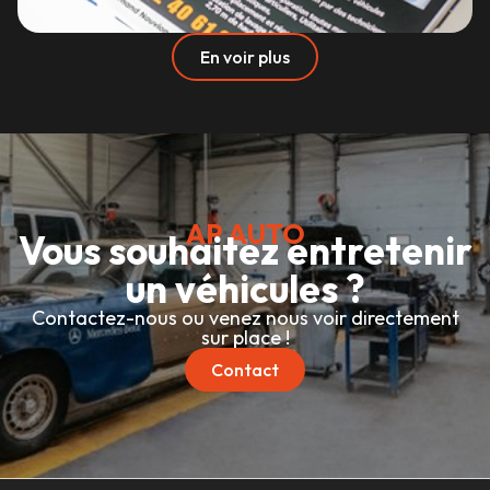
En voir plus
AP AUTO
Vous souhaitez entretenir
un véhicules ?
Contactez-nous ou venez nous voir directement
sur place !
Contact