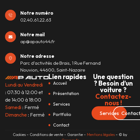
Notre numéro
02.40.61.22.63
Notre mail
ap@apauto44.fr
Notre adresse
Parc d’activités de Brais, 1 Rue Fernand
Nouvion, 44600, Saint-Nazaire
Lien rapides
Une question
? Besoin d’un
Accueil
Lundi au Vendredi
voiture ?
: 07:30 à 12:00 et
Présentation
Contactez-
de 14:00 à 18:00
nous !
Services
Samedi
: Fermé
Services
Contac
Dimanche
: Fermé
Portfolio
Contact
Cookies – Conditions de vente – Garantie –
Mentions légales
– © by