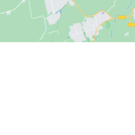
Notre numéro
Notre mail
02.40.61.22.63
ap@apauto44.fr
Lundi au Vendredi
: 07:30 à 12:00 et de 14:00 à 18:00