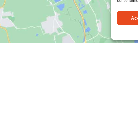
consentement
Ac
Notre adresse
Parc d’activités de Brais, 1 Rue Fernand
Nouvion, 44600, Saint-Nazaire
Lien rapides
Une quest
Accueil
Services