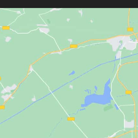
ne me trompe pas, qui est super
agréable et très à l’écoute des
besoins des clients 10/10