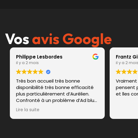
Vos
avis Google
Philippe Lesbordes
Frantz G
il y a 2 mois
il y a 2 moi
Très bon accueil très bonne
Vraiment 
disponibilité très bonne efficacité
pensent p
plus particulièrement d’Aurélien.
et lles co
Confronté à un problème d’Ad blue
qui menaçait de nous immobiliser
Lire la suite
cela a été réglé sur le champ et
nous pouvons regagner notre
domicile à 600km.
Nous recommandons vivement ce