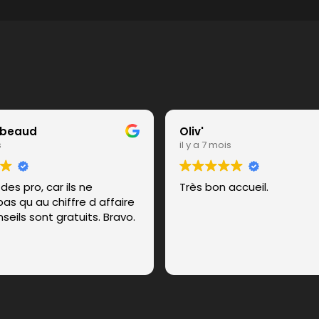
ibeaud
Oliv'
s
il y a 7 mois
des pro, car ils ne
Très bon accueil.
as qu au chiffre d affaire
nseils sont gratuits. Bravo.