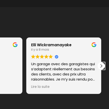
Elli Wickramanayake
il y a 8 mois
Un garage avec des garagistes qui
s’adaptent réellement aux besoins
des clients, avec des prix ultra
raisonnables. Je m’y suis rendu pour
changer mes quatre pneus et j’ai
Lire la suite
eu une super expérience, avec un
tarif très correct. Je recommande
à tout le monde, notamment le
monsieur à l’accueil, Sébastien si je